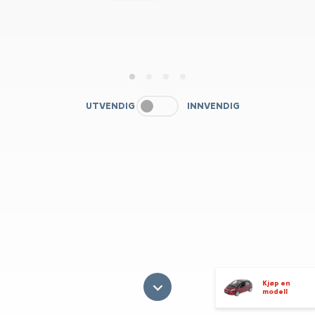
1
2
3
4
UTVENDIG
INNVENDIG
Kjøp en
modell