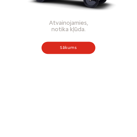
Atvainojamies,
notika kļūda.
Sākums