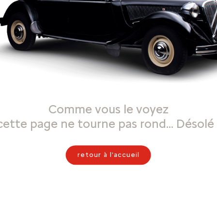
Comme vous le voyez
cette page ne tourne pas rond… Désolé 
retour à l'accueil