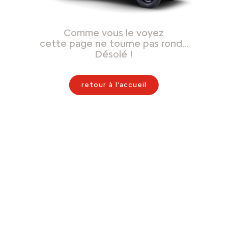
Comme vous le voyez
cette page ne tourne pas rond…
Désolé !
retour à l'accueil