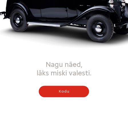
Nagu näed,
läks miski valesti.
Kodu