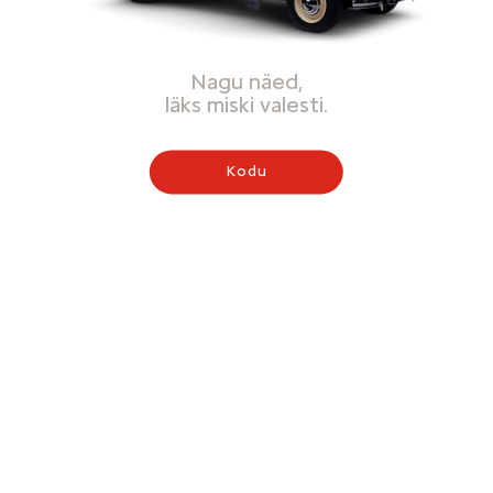
Nagu näed,
läks miski valesti.
Kodu