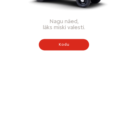
Nagu näed,
läks miski valesti.
Kodu