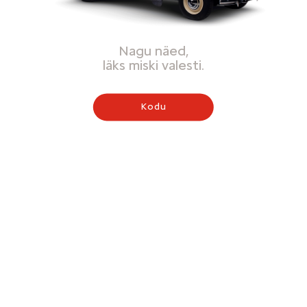
Nagu näed,
läks miski valesti.
Kodu