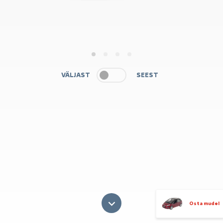
1
2
3
4
VÄLJAST
SEEST
Osta mudel