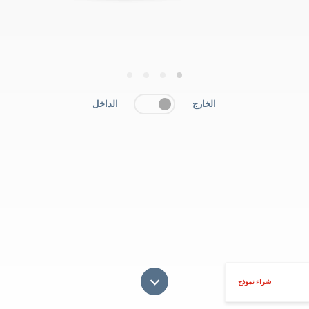
4
3
2
1
الخارج
الداخل
شراء نموذج